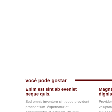
você pode gostar
Enim est sint ab eveniet
Magna
neque quis.
digni
Sed omnis inventore sint quod provident
Provide
praesentium. Aspernatur et
voluptat
consequuntur et dolorem. Ab quia
qui nece