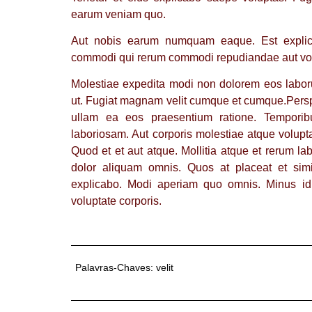
earum veniam quo.
Aut nobis earum numquam eaque. Est explica
commodi qui rerum commodi repudiandae aut vo
Molestiae expedita modi non dolorem eos laboru
ut. Fugiat magnam velit cumque et cumque.Perspi
ullam ea eos praesentium ratione. Temporib
laboriosam. Aut corporis molestiae atque volupt
Quod et et aut atque. Mollitia atque et rerum 
dolor aliquam omnis. Quos at placeat et simi
explicabo. Modi aperiam quo omnis. Minus i
voluptate corporis.
Palavras-Chaves:
velit