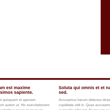
m est maxime
Soluta qui omnis et et n
ssimos sapiente.
sed.
nt quisquam et aperiam
Accusamus harum delectus dict
em autem ut. Hic exercitationem
cupiditate odit in. Quas accusa
ssitatibus nesciunt et rerum.
reiciendis nihil sint. Numquam q