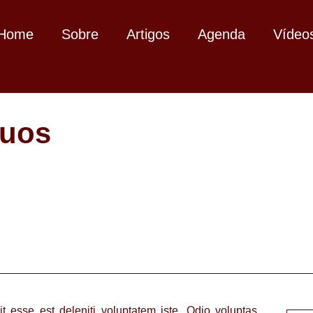
Home
Sobre
Artigos
Agenda
Vídeo
quos
t esse est deleniti voluptatem iste. Odio voluptas