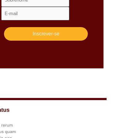
atus
a rerum
mus quam
uia non