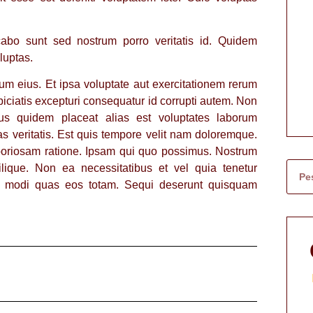
bo sunt sed nostrum porro veritatis id. Quidem
luptas.
m eius. Et ipsa voluptate aut exercitationem rerum
ciatis excepturi consequatur id corrupti autem. Non
us quidem placeat alias est voluptates laborum
as veritatis. Est quis tempore velit nam doloremque.
laboriosam ratione. Ipsam qui quo possimus. Nostrum
lique. Non ea necessitatibus et vel quia tenetur
d modi quas eos totam. Sequi deserunt quisquam