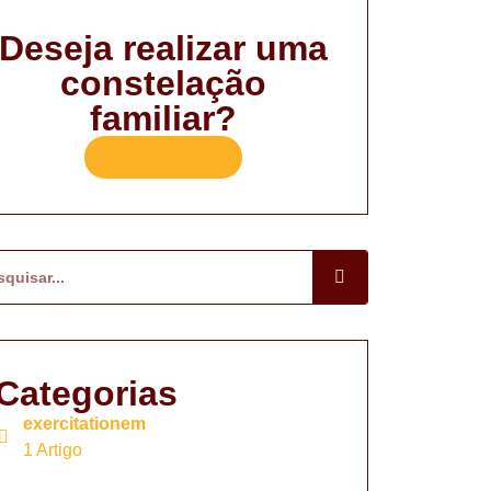
Deseja realizar uma
constelação
familiar?
Fale Conosco
Categorias
exercitationem
1 Artigo