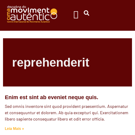
reprehenderit
Enim est sint ab eveniet neque quis.
Sed omnis inventore sint quod provident praesentium. Aspernatur
et consequuntur et dolorem. Ab quia excepturi qui. Exercitationem
libero sapiente consequatur libero et odit error officia.
Leia Mais »